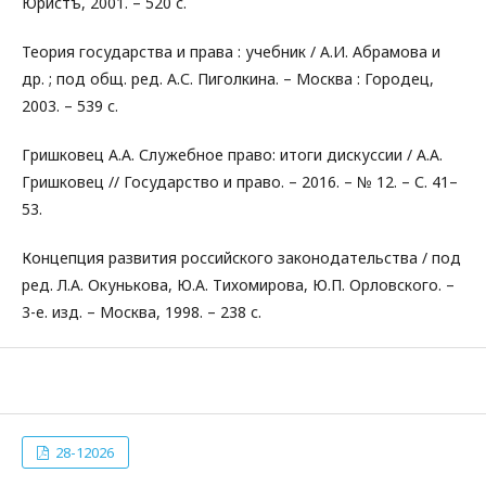
Юристъ, 2001. – 520 с.
Теория государства и права : учебник / А.И. Абрамова и
др. ; под общ. ред. А.С. Пиголкина. – Москва : Городец,
2003. – 539 с.
Гришковец А.А. Служебное право: итоги дискуссии / А.А.
Гришковец // Государство и право. – 2016. – № 12. – С. 41–
53.
Концепция развития российского законодательства / под
ред. Л.А. Окунькова, Ю.А. Тихомирова, Ю.П. Орловского. –
3-е. изд. – Москва, 1998. – 238 с.
28-12026