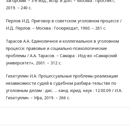
Загорский. – 3-е изд., испр. и доп. – Москва : Проспект,
2019. – 240 с.
Перлов И.Д. Приговор в советском уголовном процессе /
И.Д. Перлов. – Москва : Госюриздат, 1960. – 261 с.
Тарасов А.А. Единоличное и коллегиальное в уголовном
процессе: правовые и социально-психологические
проблемы / А.А. Тарасов. – Самара : Изд-во «Самарский
университет», 2001. – 312 с.
Гизатуллин И.А. Процессуальные проблемы реализации
независимости судей в судебном разбира-тельстве по
уголовным делам : дис. … канд. юрид. наук : 12.00.09 / И.А.
Гизатуллин. – Уфа, 2019. – 266 с.