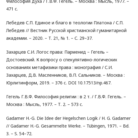
Философия духа / Г.В.Ф. Гегель. – Москва : Мысль, 1977. –
471 с.
Лебедев С.П. Единое и благо в теологии Платона / С.П.
Лебедев // Вестник Русской христианской гуманитарной
академии. – 2020. – Т. 21, № 1. – С. 29–37.
Захарцев С.И. Логос права: Парменид – Гегель –
Достоевский. К вопросу о спекулятивно-логических
основаниях метафизики права : монография / С.И.
Захарцев, Д.В. Масленников, В.П. Сальников. – Москва :
Юрлитинформ, 2019. – 376 с. DOI 10.17513/np.467.
Гегель Г.В.Ф. Философия религии : в 2 т. / Г.В.Ф. Гегель. –
Москва : Мысль, 1977. – Т. 2. – 573 с.
Gadamer H.-G. Die Idee der Hegelschen Logik / H. G. Gadamer
// Gadamer H.-G. Gesammelte Werke. – Tübingen, 1971. – Bd.
3. – S. 54–72.