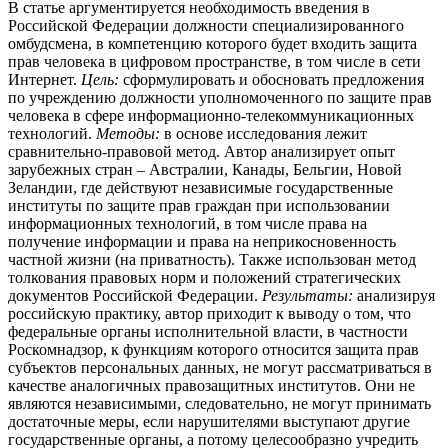
В статье аргументируется необходимость введения в
Российской Федерации должности специализированного
омбудсмена, в компетенцию которого будет входить защита
прав человека в цифровом пространстве, в том числе в сети
Интернет.
Цель:
сформулировать и обосновать предложения
по учреждению должности уполномоченного по защите прав
человека в сфере информационно-телекоммуникацион­ных
технологий.
Методы:
в основе исследования лежит
сравнительно-правовой метод. Автор анализирует опыт
зарубежных стран – Австралии, Канады, Бельгии, Новой
Зеландии, где действуют независимые государственные
институты по защите прав граждан при использовании
информационных технологий, в том числе права на
получение информации и права на неприкосновенность
частной жизни (на приватность). Также использован метод
толкования правовых норм и положений стратегических
документов Российской Федерации.
Результаты:
анализируя
российскую практику, автор приходит к выводу о том, что
федеральные органы исполнительной власти, в частности
Роскомнадзор, к функциям которого относится защита прав
субъектов персональных данных, не могут рассматриваться в
качестве аналогичных правозащитных институтов. Они не
являются независимыми, следовательно, не могут принимать
достаточные меры, если нарушителями выступают другие
государственные органы, а потому целесообразно учредить