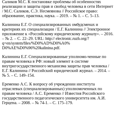
Саликов М.С. К постановке проблемы об особенностях
реализации и защиты прав и свобод человека в сети Интернет
/ М.С. Саликов, С.Э. Несмеянова // Российское право:
образование, практика, наука. – 2019. – № 1. – С. 5–13.
Калинина Е.Г. О специализированных омбудсменах и
критериях их специализации / Е.Г. Калинина // Электронное
приложение к «Российскому юридическому журналу». – 2016.
– № 2. – С. 22–29. URL: http:// electronic.ruzh.org/?
q=en/system/files/%D0%AD%D0%A0%
D0%AE%D0%96%20kalinina.pdf.
Калинина Е.Г. Специализированные уполномо-ченные по
правам человека в РФ: новый элемент в системе
внутригосударственного механизма защиты прав человека /
Е.Г. Калинина // Российский юридический журнал. – 2014. –
№ 5. – С. 149–154.
Еременко А.С. К вопросу об учреждении института
отраслевых (специализированных) уполномоченных по
правам человека / А.С. Еременко // Известия Российского
государственного педагогического университета им. А.И.
Герцена. – 2008. – № 74-1. – С. 175–179.