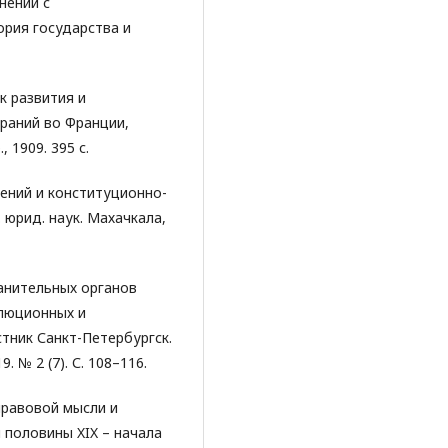
нений с
ория государства и
к развития и
раний во Франции,
, 1909. 395 с.
ений и конституционно-
 юрид. наук. Махачкала,
анительных органов
олюционных и
тник Санкт-Петербургск.
. № 2 (7). С. 108–116.
 правовой мысли и
 половины XIX – начала