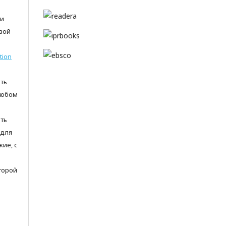
 и
вой
tion
ть
любом
ть
 для
ие, с
торой