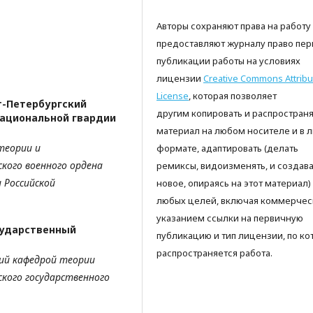
Авторы сохраняют права на работу
предоставляют журналу право пер
публикации работы на условиях
лицензии
Creative Commons Attribu
License
, которая позволяет
т-Петербургский
другим копировать и распространя
национальной гвардии
материал на любом носителе и в 
теории и
формате, адаптировать (делать
ского военного ордена
ремиксы, видоизменять, и создава
 Российской
новое, опираясь на этот материал)
любых целей, включая коммерческ
указанием ссылки на первичную
сударственный
публикацию и тип лицензии, по ко
распространяется работа.
щий кафедрой
теории
ского
государственного