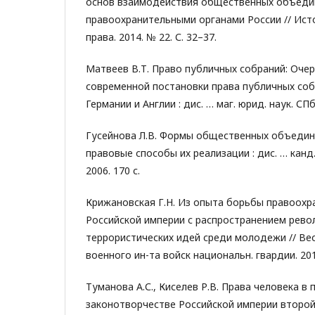
основ взаимодействия общественных объеди
правоохранительными органами России // Ист
права. 2014. № 22. С. 32–37.
Матвеев В.Т. Право публичных собраний: Очер
современной постановки права публичных соб
Германии и Англии : дис. … маг. юрид. наук. СПб.
Гусейнова Л.В. Формы общественных объедин
правовые способы их реализации : дис. … канд.
2006. 170 с.
Крижановская Г.Н. Из опыта борьбы правоохр
Российской империи с распространением рев
террористических идей среди молодежи // Вес
военного ин-та войск национальн. гвардии. 2019
Туманова А.С., Киселев Р.В. Права человека в
законотворчестве Российской империи второй