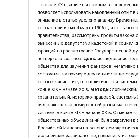
– начале ХХ в. является важным в современны
позволяет использовать накопленный опыт в 
внимание в статье уделено анализу Временны
союзах, принятых 4 марта 1906 г., и постано
правительства, рассмотрены проекты закона 
вынесенные депутатами кадетской и социал-
фракций на рассмотрение Государственной ду
четвертого созывов.
Цель:
исследование пол
общества для изучения факторов, негативно 
состояние, на примере деятельности негосуд
союзов как институтов политической системы
конце XIX – начале ХХ в.
Методы:
логический,
сравнительный, историко-правовой, системны
ряд важных закономерностей развития отече
системы в конце XIX – начале ХХ в. Отмечаетс
общественных объединений был закреплен в 
Российской Империи на основе демократическ
дальнейшем развивался под влиянием истори