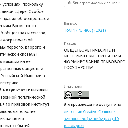
библиографических ссылок
х условиях, поскольку
данной сфере. Особое
х правил об обществах и
Выпуск
влениям Временного
Том 17 № 4(66) (2021)
об обществах и союзах,
демократической
Раздел
мы первого, второго и
ОБЩЕТЕОРЕТИЧЕСКИЕ И
итической системы
ИСТОРИЧЕСКИЕ ПРОБЛЕМЫ
влияющих на ее
ФОРМИРОВАНИЯ ПРАВОВОГО
ГОСУДАРСТВА
арственных обществ и
 Российской Империи в
 историко-
Лицензия
й.
Результаты:
выявлен
ственной политической
я, что правовой институт
Это произведение доступно по
законодательстве
лицензии Creative Commons
их начал и в
«Attribution» («Атрибуция») 4.0
ческих событий
Всемирная
.