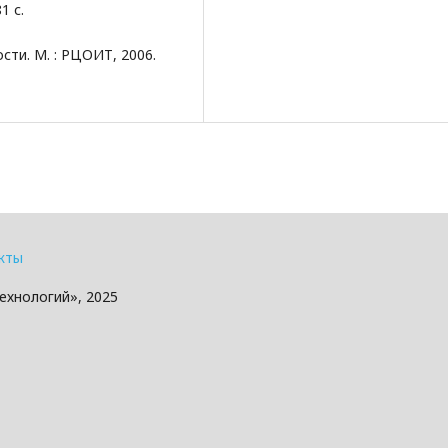
1 с.
сти. М. : РЦОИТ, 2006.
кты
ехнологий», 2025