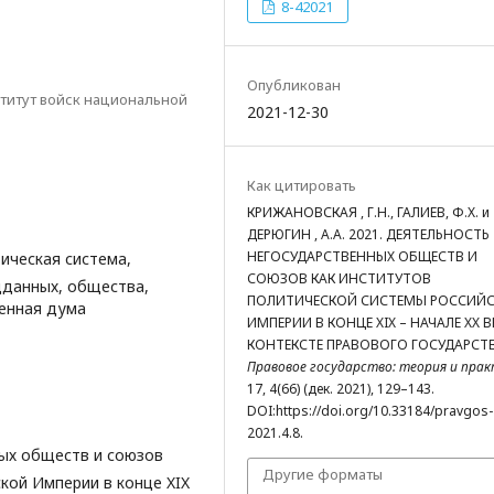
8-42021
Опубликован
титут войск национальной
2021-12-30
Как цитировать
КРИЖАНОВСКАЯ , Г.Н., ГАЛИЕВ, Ф.Х. и
ДЕРЮГИН , А.А. 2021. ДЕЯТЕЛЬНОСТЬ
НЕГОСУДАРСТВЕННЫХ ОБЩЕСТВ И
ическая система,
СОЮЗОВ КАК ИНСТИТУТОВ
дданных, общества,
ПОЛИТИЧЕСКОЙ СИСТЕМЫ РОССИЙ
венная дума
ИМПЕРИИ В КОНЦЕ XIX – НАЧАЛЕ XX В
КОНТЕКСТЕ ПРАВОВОГО ГОСУДАРСТВ
Правовое государство: теория и пра
17, 4(66) (дек. 2021), 129–143.
DOI:https://doi.org/10.33184/pravgos-
2021.4.8.
ых обществ и союзов
Другие форматы
кой Империи в конце XIX