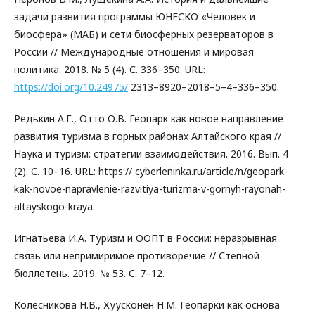
задачи развития программы ЮНЕСКО «Человек и
биосфера» (МАБ) и сети биосферных резерваторов в
России // Международные отношения и мировая
политика. 2018. № 5 (4). С. 336–350. URL:
https://doi.org/10.24975/
2313–8920–2018–5–4–336–350.
Редькин А.Г., Отто О.В. Геопарк как новое направление
развития туризма в горных районах Алтайского края //
Наука и туризм: стратегии взаимодействия. 2016. Вып. 4
(2). С. 10–16. URL: https:// cyberleninka.ru/article/n/geopark-
kak-novoe-napravlenie-razvitiya-turizma-v-gornyh-rayonah-
altayskogo-kraya.
Игнатьева И.А. Туризм и ООПТ в России: неразрывная
связь или непримиримое противоречие // Степной
бюллетень. 2019. № 53. С. 7–12.
Колесникова Н.В., Хуусконен Н.М. Геопарки как основа