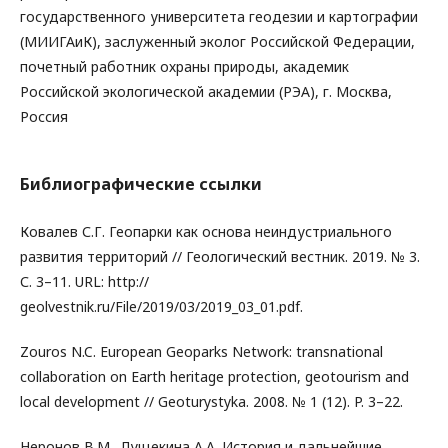
государственного университета геодезии и картографии
(МИИГАиК), заслуженный эколог Российской Федерации,
почетный работник охраны природы, академик
Российской экологической академии (РЭА), г. Москва,
Россия
Библиографические ссылки
Ковалев С.Г. Геопарки как основа неиндустриального
развития территорий // Геологический вестник. 2019. № 3.
С. 3–11. URL: http://
geolvestnik.ru/File/2019/03/2019_03_01.pdf.
Zouros N.C. European Geoparks Network: transnational
collaboration on Earth heritage protection, geotourism and
local development // Geoturystyka. 2008. № 1 (12). P. 3–22.
Неронов В.М., Лущекина А.А. История и дальнейшие