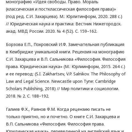
монографию «Идея свободы. Право. Мораль
(классическая и постклассическая философия права)»
(под ред. С.И. Захарцева). М.: Юрлитинформ, 2020. 288 с.)
// Юридическая наука и практика: Вестник Нижегородск.
акад. МВД России. 2020. № 4 (52). С. 159–162.
Борзова Е.П., Покровский И.Ф. Замечательная публикация
в Кембридже уникальной книги. Рецензия на монографию
С.И. Захарцева и В.П. Сальникова «Философия. Философия
права. Юридическая наука» (М.: Юрлиинформ, 2015. 264 с.)
и ее перевод: (S.I. Zakhartsev, V.P. Salnikov. The Philosophy of
Law and Legal Science. Newcastle upon Tyne: Cambridge
Scholars Publishing, 2018) // Мир политики и социологии.
2018. № 2. С. 188–192.
Галиев Ф.Х., Раянов Ф.М. Когда рецензию писать не
только приятно, но и почетно. О книге С.И. Захарцева и
В.П. Сальникова «Философия. Философия права.
Юридическая наука», переведенной на английский язык и