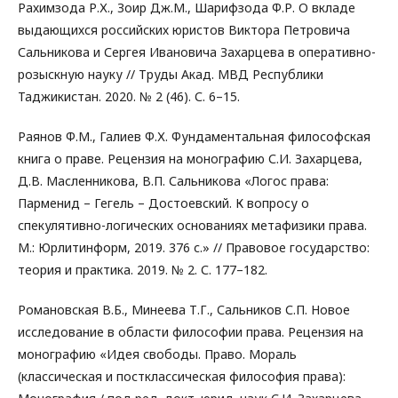
Рахимзода Р.Х., Зоир Дж.М., Шарифзода Ф.Р. О вкладе
выдающихся российских юристов Виктора Петровича
Сальникова и Сергея Ивановича Захарцева в оперативно-
розыскную науку // Труды Акад. МВД Республики
Таджикистан. 2020. № 2 (46). С. 6–15.
Раянов Ф.М., Галиев Ф.Х. Фундаментальная философская
книга о праве. Рецензия на монографию С.И. Захарцева,
Д.В. Масленникова, В.П. Сальникова «Логос права:
Парменид – Гегель – Достоевский. К вопросу о
спекулятивно-логических основаниях метафизики права.
М.: Юрлитинформ, 2019. 376 с.» // Правовое государство:
теория и практика. 2019. № 2. С. 177–182.
Романовская В.Б., Минеева Т.Г., Сальников С.П. Новое
исследование в области философии права. Рецензия на
монографию «Идея свободы. Право. Мораль
(классическая и постклассическая философия права):