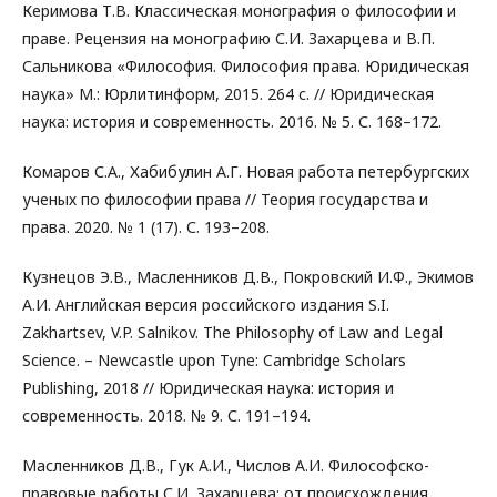
Керимова Т.В. Классическая монография о философии и
праве. Рецензия на монографию С.И. Захарцева и В.П.
Сальникова «Философия. Философия права. Юридическая
наука» М.: Юрлитинформ, 2015. 264 с. // Юридическая
наука: история и современность. 2016. № 5. С. 168–172.
Комаров С.А., Хабибулин А.Г. Новая работа петербургских
ученых по философии права // Теория государства и
права. 2020. № 1 (17). С. 193–208.
Кузнецов Э.В., Масленников Д.В., Покровский И.Ф., Экимов
А.И. Английская версия российского издания S.I.
Zakhartsev, V.P. Salnikov. The Philosophy of Law and Legal
Science. – Newcastle upon Tyne: Cambridge Scholars
Publishing, 2018 // Юридическая наука: история и
современность. 2018. № 9. С. 191–194.
Масленников Д.В., Гук А.И., Числов А.И. Философско-
правовые работы С.И. Захарцева: от происхождения