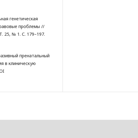
ьная генетическая
равовые проблемы //
. 25, № 1. С. 179–197.
нвазивный пренатальный
ия в клиническую
DOI