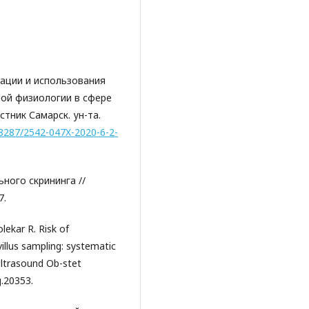
зации и использования
ной физиологии в сфере
тник Самарск. ун-та.
.18287/2542-047X-2020-6-2-
ного скрининга //
7.
olekar R. Risk of
illus sampling: systematic
Ultrasound Ob-stet
g.20353.