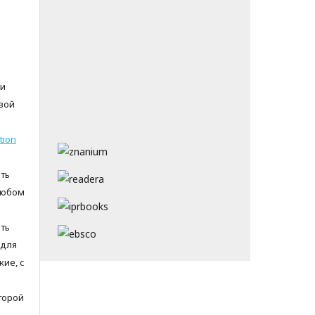
 и
вой
tion
ть
любом
ть
 для
ие, с
торой