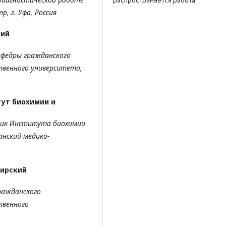
распространяется работа.
, г. Уфа, Россия
кий
кафедры
гражданского
твенного университета,
ут биохимии и
ник
Института биохимии
анский медико-
ирский
ражданского
твенного