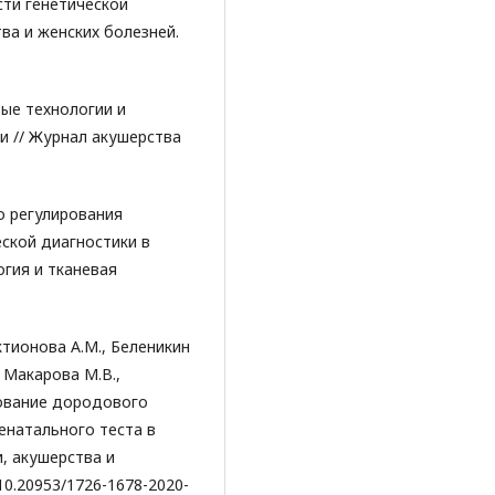
сти генетической
ва и женских болезней.
вые технологии и
и // Журнал акушерства
о регулирования
ской диагностики в
огия и тканевая
актионова А.М., Беленикин
, Макарова М.В.,
рование дородового
енатального теста в
, акушерства и
 10.20953/1726-1678-2020-