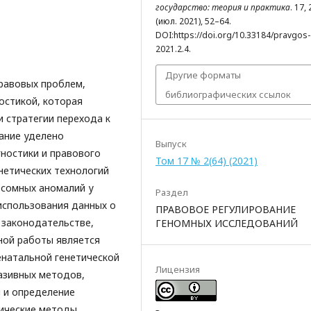
государство: теория и практика
. 17, 
(июл. 2021), 52–64.
DOI:https://doi.org/10.33184/pravgos-
2021.2.4.
Другие форматы
правовых проблем,
библиографических ссылок
остикой, которая
 стратегии перехода к
ание уделено
Выпуск
ностики и правового
Том 17 № 2(64) (2021)
нетических технологий
осомных аномалий у
Раздел
использования данных о
ПРАВОВОЕ РЕГУЛИРОВАНИЕ
 законодательстве,
ГЕНОМНЫХ ИССЛЕДОВАНИЙ
ной работы является
енатальной генетической
Лицензия
вазивных методов,
 и определение
ические методы