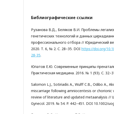
Библиографические ссылки
Рузанова В.Д., Беляков В.И. Проблемы легали
генетических технологий и данных циркадиан
профессионального отбора // Юридический вес
2020. Т. 6, № 2. С. 28–35. DOI
https://doi.org/10
28-35
.
Юпатов Е.Ю. Современные принципы пренаталь
Практическая медицина. 2016. № 1 (93). С. 32–3
Salomon L.J., Sotiriadis A., Wulff C.B., Odibo A., Ak
miscarriage following amniocentesis or chorionic v
review of literature and updated metaanalysis // 
Gynecol. 2019. № 54. P. 442–451. DOI 10.1002/uo