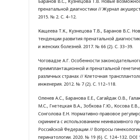
Баранов В.С., Кузнецова Т.В. Новые возможно
пренатальной диагностики // Журнал акушерст
2015. № 2. С. 4–12.
Кащеева Т.К., Кузнецова Т.В., Баранов В.С. Но
тенденции развития пренатальной диагностик
и женских болезней. 2017. № 66 (2). С. 33–39.
Чоговадзе А.Г. Особенности законодательног
преимплантационной и пренатальной генетиче
различных странах // Клеточная трансплантол
инженерия. 2012. № 7 (2). С. 112–118.
Оленев А.С., Баранова Е.Е., Сагайдак О.В., Гал
М.С., Гнетецкая В.А., Зобкова Г.Ю., Косова Е.В.
Сонголова Е.Н. Нормативно-правовое регули
скрининга с использованием неинвазивного пр
Российской Федерации // Вопросы гинекологии
перинатологии. 2020. № 19 (6). С. 124–132. DOI