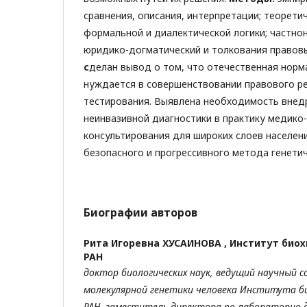
сравнения, описания, интерпретации; теорет
формальной и диалектической логики; частно
юридико-догматический и толкования правов
с
делан вывод о том, что отечественная норм
нуждается в совершенствовании правового р
тестирования. Выявлена необходимость внед
неинвазивной диагностики в практику медико
консультирования для широких слоев населен
безопасного и прогрессивного метода генетич
Биографии авторов
Рита Игоревна ХУСАИНОВА ,
Институт биох
РАН
доктор биологических наук, ведущий научный 
молекулярной генетики человека Института
б
РАН, заместитель директора по
лабораторно-