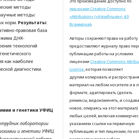
Это произведение доступно по
ические методы
лицензии Creative Commons
научные методы:
«Attribution» («Атрибуция») 4.0
ых норм.
Результаты:
Всемирная
.
ативно-правовая база
ежима ДНК-
Авторы сохраняют права на работу
рения технологий
предоставляют журналу право пер
-генетического
публикации работы на условиях
ия как наиболее
лицензии
Creative Commons Attribu
еской диагностики.
License
, которая позволяет
другим копировать и распространя
материал на любом носителе и в 
формате, адаптировать (делать
ремиксы, видоизменять, и создава
новое, опираясь на этот материал)
имии и генетики УФИЦ
любых целей, включая коммерческ
сотрудник
лаборатории
указанием ссылки на первичную
иохимии и генетики УФИЦ
публикацию и тип лицензии, по ко
диагностической работе