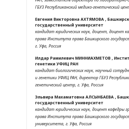
ГБУЗ Республиканский
медико-генетический центр
Евгения Викторовна АХТЯМОВА ,
Башкирс
государственный университет
кандидат юридических наук, доцент, доцент 
права Института права Башкирского
государс
г. Уфа, Россия
Илдар Рамилевич МИННИАХМЕТОВ ,
Инстит
генетики УФИЦ РАН
кандидат биологических наук, научный сотруд
и генетики УФИЦ РАН, директор
ГБУЗ Реcпублик
генетический центр, г. Уфа, Россия
Эльвира Махаматовна АЛСЫНБАЕВА ,
Башк
государственный университет
кандидат юридических наук, доцент кафедры г
права
Института права Башкирского государс
университета,
г. Уфа, Россия