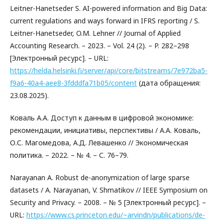
Leitner-Hanetseder S. AI-powered information and Big Data:
current regulations and ways forward in IFRS reporting / S.
Leitner-Hanetseder, O.M. Lehner // Journal of Applied
Accounting Research. – 2023. – Vol. 24 (2). – P. 282–298
[Электронный ресурс]. – URL:
https://helda.helsinki.fi/server/api/core/bitstreams/7e972ba5-
f9a6-40a4-aee8-3fdddfa71b05/content
(дата обращения:
23.08.2025).
Коваль А.А. Доступ к данным в цифровой экономике:
рекомендации, инициативы, перспективы / А.А. Коваль,
О.С. Магомедова, А.Д. Левашенко // Экономическая
политика. – 2022. – № 4. – С. 76–79.
Narayanan A. Robust de-anonymization of large sparse
datasets / A. Narayanan, V. Shmatikov // IEEE Symposium on
Security and Privacy. – 2008. – № 5 [Электронный ресурс]. –
URL:
https://www.cs.princeton.edu/~arvindn/publications/de-