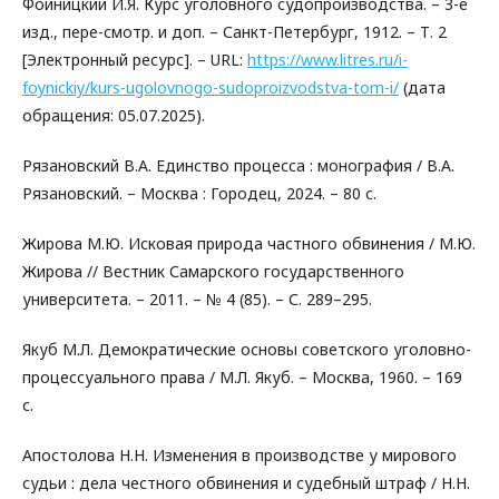
Фойницкий И.Я. Курс уголовного судопроизводства. – 3-е
изд., пере-смотр. и доп. – Санкт-Петербург, 1912. – Т. 2
[Электронный ресурс]. – URL:
https://www.litres.ru/i-
foynickiy/kurs-ugolovnogo-sudoproizvodstva-tom-i/
(дата
обращения: 05.07.2025).
Рязановский В.А. Единство процесса : монография / В.А.
Рязановский. – Москва : Городец, 2024. – 80 с.
Жирова М.Ю. Исковая природа частного обвинения / М.Ю.
Жирова // Вестник Самарского государственного
университета. – 2011. – № 4 (85). – С. 289–295.
Якуб М.Л. Демократические основы советского уголовно-
процессуального права / М.Л. Якуб. – Москва, 1960. – 169
с.
Апостолова Н.Н. Изменения в производстве у мирового
судьи : дела честного обвинения и судебный штраф / Н.Н.