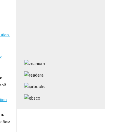
ution-
х
 и
вой
tion
ть
любом