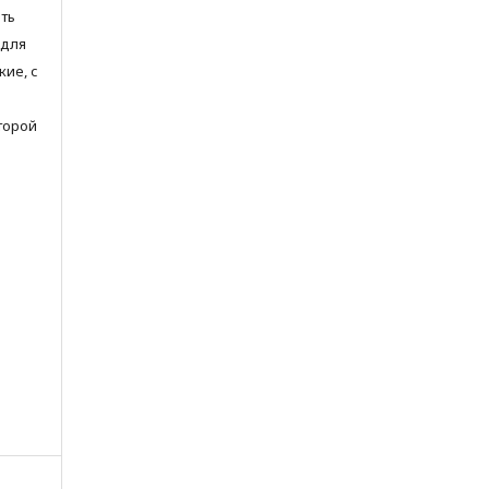
ть
 для
ие, с
торой