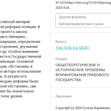
97. DOI:https://doi.org/10.33184/prav
2020.4.26.
Другие форматы
ссийской империи
библиографических ссылок
ла реформа полиции. В
 проекта закона
ии в Империи»,
 разрядам, определение
Выпуск
 отделения, улучшение
Том 16 № 4-2 (2020)
и др. Особое внимание
екта в Государственной
Раздел
ализации. Основной
ОБЩЕТЕОРЕТИЧЕСКИЕ И
ции, обстановки, в
ИСТОРИЧЕСКИЕ ПРОБЛЕМЫ
ьи авторы использовали
ФОРМИРОВАНИЯ ПРАВОВОГО
ы. В результате
ГОСУДАРСТВА
ыводам: реформа была
ской обстановке, сам
лил бы значительно
стном уровне.
Лицензия
Copyright (c) 2020 Гузель Каримова,