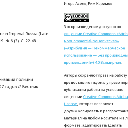
Игорь Асеев, Рим Каримов
Это произведение доступно по
re in Imperial Russia (Late
лицензии Creative Commons «Attrib
9. № 6 (3). С. 22-48.
NonCommercial-NoDerivatives»
(«Атрибуция — Некоммерческое
использование — Без производны
произведений») 4.0 Всемирная
.
Авторы сохраняют права на работу
анизации полиции
предоставляют журналу право пер
7 годов // Вестник
публикации работы на условиях
лицензии
Creative Commons Attribu
License
, которая позволяет
другим копировать и распространя
материал на любом носителе и в 
формате, адаптировать (делать