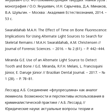
монография / О.О. Янушевич, И.Н. Сарычева, Д.А. Минаков,
В.А. Шульгин. – Москва : Академия Естествознания, 2014. –
53 с.
Swaraldahab M.A.H. The Effect of Time on Bone Fluorescence:
Implications for Using Alternate Light Sources to Search for
Skeletal Remains / M.A.H. Swaraldahab, A.M. Christensen //
Journal of Forensic Sciences. – 2016. – № 2 (61). – P. 442–444.
Miranda G.E. Use of an Alternate Light Source to Detect
Tooth and Bone / G.E. Miranda, R.F.H. Melani, L. Francisquini
Júnior, E. Daruge Júnior // Brazilian Dental Journal. – 2017. – №
1 (28). – P. 78–81.
Лессард А.Б. Соединение «флуоресцеина» как аналог
люминола. Возможности и перспективы использования в
криминалистической практике / А.Б. Лессард //
Юридические науки: актуальные вопросы теории и