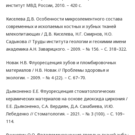
институт МВД России, 2010. – 420 с.
Киселева Д.В. Особенности микроэлементного состава
современных и ископаемых костных и зубных тканей
млекопитающих / Д.В. Киселева, Н.Г. Смирнов, Н.О.
Садыкова // Труды института геологии и геохимии имени
академика А.Н. Заварицкого. – 2009. – № 156. – С. 318–322.
Новак Н.В. Флуоресценция зубов и пломбировочных
материалов / Н.В. Новак // Проблемы здоровья и
экологии. – 2009. – № 4 (22). – С. 67–70.
Дьяконенко Е.Е. Флуоресценция стоматологических
керамических материалов на основе диоксида циркония /
Е.Е. Дьяконенко, С.А. Вердиян, Д.А. Сахабиева, И.Ю.
Лебеденко // Стоматология. – 2021. – № 3 (100). – С. 109–
114.
Янушевич О.О. Фотолюминесценция твердых тканей зуба :