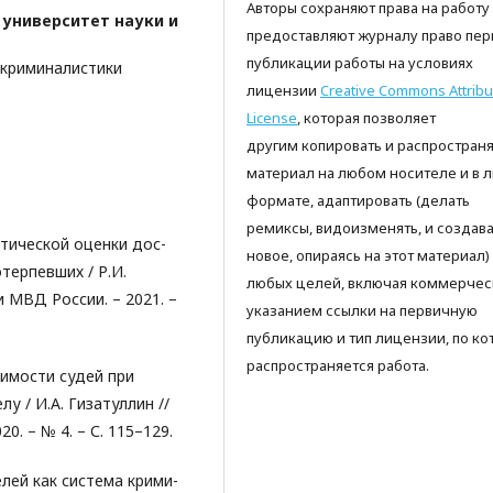
Авторы сохраняют права на работу
университет науки и
предоставляют журналу право пер
публикации работы на условиях
 криминалистики
лицензии
Creative Commons Attribu
License
, которая позволяет
другим копировать и распространя
материал на любом носителе и в 
формате, адаптировать (делать
ремиксы, видоизменять, и создава
тической оценки дос-
новое, опираясь на этот материал)
терпевших / Р.И.
любых целей, включая коммерческ
 МВД России. – 2021. –
указанием ссылки на первичную
публикацию и тип лицензии, по ко
распространяется работа.
симости судей при
у / И.А. Гизатуллин //
0. – № 4. – С. 115–129.
лей как система крими-