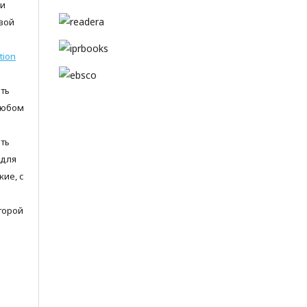
 и
вой
tion
ть
любом
ть
 для
ие, с
торой