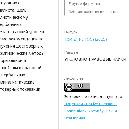
ствующих о
Другие форматы
алиста. Цель:
библиографических ссылок
алистическому
вербальных
ечить высокий уровень
Выпуск
еские рекомендации по
Том 21 № 1(79) (2025)
олучения достоверных
Раздел
 эмпирические методы
УГОЛОВНО-ПРАВОВЫЕ НАУКИ
формальной и
 пробелы в правовой
в вербальных
Лицензия
иминалистические
товерных показаний
Это произведение доступно по
лицензии Creative Commons
«Attribution» («Атрибуция») 4.0
Всемирная
.