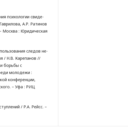
ния психологии свиде-
Гаврилова, А.Р. Ратинов
 – Москва : Юридическая
спользования следов не-
/ Н.В. Карепанов //
и борьбы с
реди молодежи :
кой конференции,
кого. – Уфа : РИЦ
туплений / Р.А. Рейсс. –