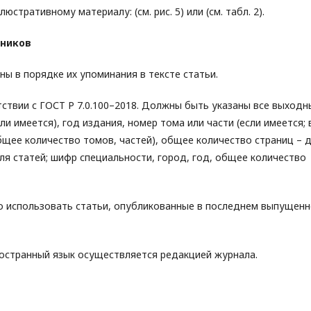
юстративному материалу: (см. рис. 5) или (см. табл. 2).
чников
ны в порядке их упоминания в тексте статьи.
тствии с ГОСТ Р 7.0.100–2018. Должны быть указаны все выходн
ли имеется), год издания, номер тома или части (если имеется; 
щее количество томов, частей), общее количество страниц – 
для статей; шифр специальности, город, год, общее количество
о использовать статьи, опубликованные в последнем выпущен
ностранный язык осуществляется редакцией журнала.