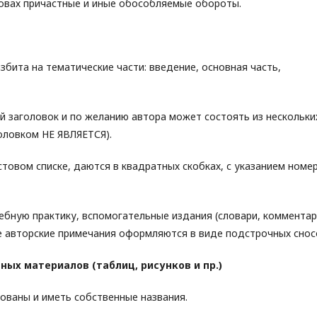
ловах причастные и иные обособляемые обороты.
збита на тематические части: введение, основная часть,
й заголовок и по желанию автора может состоять из нескольки
оловком НЕ ЯВЛЯЕТСЯ).
стовом списке, даются в квадратных скобках, с указанием номе
дебную практику, вспомогательные издания (словари, коммента
же авторские примечания оформляются в виде подстрочных снос
ых материалов (таблиц, рисунков и пр.)
ованы и иметь собственные названия.