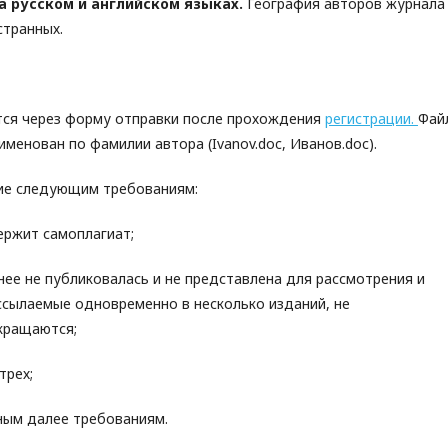
а русском и английском языках.
География авторов журнала
странных.
тся через форму отправки после прохождения
регистрации.
Фай
менован по фамилии автора (Ivanov.doc, Иванов.doc).
ие следующим требованиям:
держит самоплагиат;
нее не публиковалась и не представлена для рассмотрения и
ссылаемые одновременно в несколько изданий, не
кращаются;
трех;
ным далее требованиям.