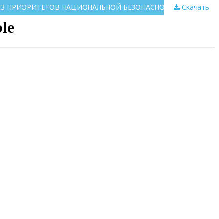
Скачать
НОВЫЕ ВЕКТОРЫ РАЗВИТИЯ СИСТЕМЫ ПРАВОВОГО ОБЕСПЕЧЕНИЯ ИНФОРМАЦИОННОЙ БЕЗОПАСНОСТИ КАК ОДНОГО ИЗ ПРИОРИТЕТОВ НАЦИОНАЛЬНОЙ БЕЗОПАСНОСТИ (К 30-ЛЕТИЮ ПРИНЯТИЯ ЗАКОНА РОССИЙСКОЙ ФЕДЕРАЦИИ «О БЕЗОПАСНОСТИ»)