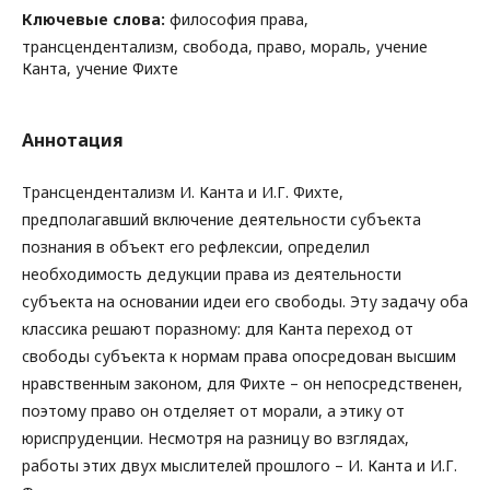
Ключевые слова:
философия права,
трансцендентализм, свобода, право, мораль, учение
Канта, учение Фихте
Аннотация
Трансцендентализм И. Канта и И.Г. Фихте,
предполагавший включение деятельности субъекта
познания в объект его рефлексии, определил
необходимость дедукции права из деятельности
субъекта на основании идеи его свободы. Эту задачу оба
классика решают поразному: для Канта переход от
свободы субъекта к нормам права опосредован высшим
нравственным законом, для Фихте – он непосредственен,
поэтому право он отделяет от морали, а этику от
юриспруденции. Несмотря на разницу во взглядах,
работы этих двух мыслителей прошлого – И. Канта и И.Г.