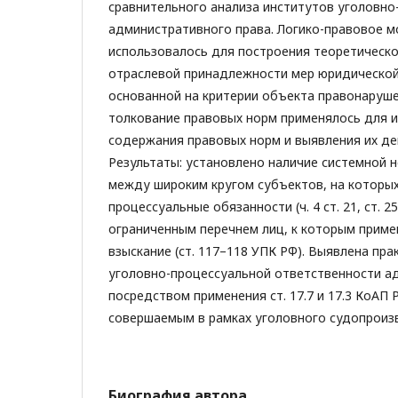
сравнительного анализа институтов уголовно
административного права. Логико-правовое 
использовалось для построения теоретическ
отраслевой принадлежности мер юридической
основанной на критерии объекта правонаруше
толкование правовых норм применялось для 
содержания правовых норм и выявления их де
Результаты: установлено наличие системной 
между широким кругом субъектов, на которы
процессуальные обязанности (ч. 4 ст. 21, ст. 2
ограниченным перечнем лиц, к которым прим
взыскание (ст. 117–118 УПК РФ). Выявлена пр
уголовно-процессуальной ответственности а
посредством применения ст. 17.7 и 17.3 КоАП 
совершаемым в рамках уголовного судопроиз
Биография автора