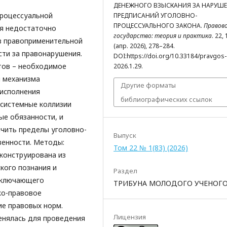
ДЕНЕЖНОГО ВЗЫСКАНИЯ ЗА НАРУШ
процессуальной
ПРЕДПИСАНИЙ УГОЛОВНО-
ПРОЦЕССУАЛЬНОГО ЗАКОНА.
Правов
ся недостаточно
государство: теория и практика
. 22, 
в правоприменительной
(апр. 2026), 278–284.
сти за правонарушения.
DOI:https://doi.org/10.33184/pravgos-
тов – необходимое
2026.1.29.
 механизма
Другие форматы
 исполнения
библиографических ссылок
 системные коллизии
е обязанности, и
ичить пределы уголовно-
Выпуск
венности. Методы:
Том 22 № 1(83) (2026)
конструирована из
кого познания и
Раздел
включающего
ТРИБУНА МОЛОДОГО УЧЕНОГ
ко-правовое
е правовых норм.
Лицензия
енялась для проведения