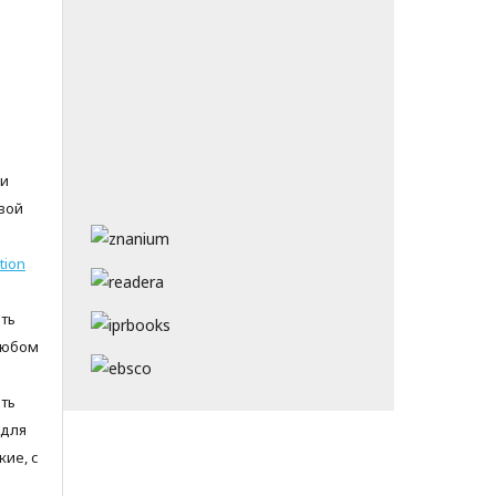
 и
вой
tion
ть
любом
ть
 для
ие, с