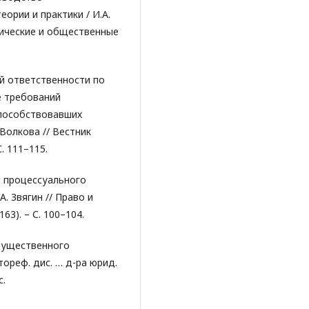
ории и практики / И.А.
мические и общественные
й ответственности по
е требований
способствовавших
 Волкова // Вестник
. 111–115.
р процессуального
А. Звягин // Право и
63). – С. 100–104.
мущественного
ореф. дис. … д-ра юрид.
с.