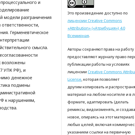
-процессуального и
моделирование
Это произведение доступно по
ой модели разграничения
лицензии Creative Commons
 ответственности,
«Attribution» («Атрибуция») 4.0
ния. Герменевтическое
Всемирная
.
интерпретации
йствительного смысла.
Авторы сохраняют права на работу
несогласованности
предоставляют журналу право пер
х возложены
публикации работы на условиях
57 УПК РФ), и
лицензии
Creative Commons Attribu
енимо денежное
License
, которая позволяет
актика подмены
другим копировать и распространя
дминистративной
материал на любом носителе и в 
РФ к нарушениям,
формате, адаптировать (делать
водства.
ремиксы, видоизменять, и создава
новое, опираясь на этот материал)
любых целей, включая коммерческ
указанием ссылки на первичную