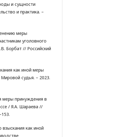
ироды и сущности
льство и практика. –
менению меры
частникам уголовного
.В. Борбат // Российский
кания как иной меры
 Мировой судья. – 2023.
я меры принуждения в
е / Я.А. Шараева //
–153.
 взыскания как иной
зводстве