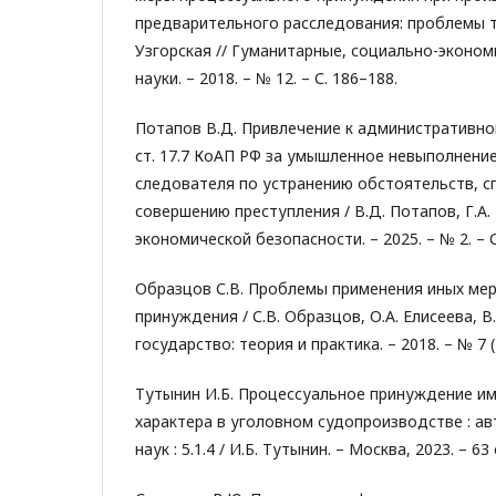
предварительного расследования: проблемы те
Узгорская // Гуманитарные, социально-эконо
науки. – 2018. – № 12. – С. 186–188.
Потапов В.Д. Привлечение к административно
ст. 17.7 КоАП РФ за умышленное невыполнени
следователя по устранению обстоятельств, 
совершению преступления / В.Д. Потапов, Г.А.
экономической безопасности. – 2025. – № 2. – С
Образцов С.В. Проблемы применения иных ме
принуждения / С.В. Образцов, О.А. Елисеева, В.
государство: теория и практика. – 2018. – № 7 (1
Тутынин И.Б. Процессуальное принуждение и
характера в уголовном судопроизводстве : авт
наук : 5.1.4 / И.Б. Тутынин. – Москва, 2023. – 63 