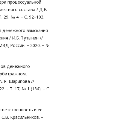
мера процессуальной
ктного состава / Д.Е.
 29, № 4. – С. 92–103.
я денежного взыскания
ия / И.Б. Тутынин //
ВД России. – 2020. – №
тов денежного
арбитражном,
. Р. Шарипова //
 – Т. 17, № 1 (134). – С.
тветственность и ее
/ С.В. Красильников. –