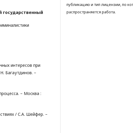
публикацию и тип лицензии, по ко
распространяется работа.
й государственный
риминалистики
чных интересов при
Н. Багаутдинов. –
роцесса. – Москва :
твиях / С.А. Шейфер. –