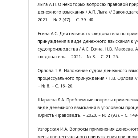
Лыга А.П. О некоторых вопросах правовой пр
денежного взыскания / А.П. Лыга // Законодате
2021. – № 2 (47). – С. 39–40.
Есина А.С. Деятельность следователя по при
принуждения в виде денежного взыскания к у
судопроизводства / А.С. Есина, Н.В. Макеева, А
следователь. – 2021. – № 3. – С. 21–25.
Орлова Т.В. Наложение судом денежного взыс
процессуального принуждения / Т.В. Орлова //
– № 8. – С. 16–20.
Шараева Я.А. Проблемные вопросы применени
виде денежного взыскания в уголовном процесс
Юристъ-Правоведъ. – 2020. – № 2 (93). – С. 149
Узгорская И.А. Вопросы применения денежного
меры процессуального принуждения при прои