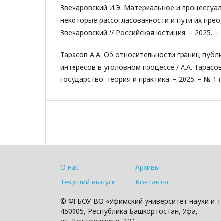
Звечаровский И.Э. Материальное и процессуал
некоторые рассогласованности и пути их преод
Звечаровский // Российская юстиция. – 2025. – №
Тарасов А.А. Об относительности границ публ
интересов в уголовном процессе / А.А. Тарасо
государство: теория и практика. – 2025. – № 1 (7
О нас
Архивы
Текущий выпуск
Контакты
© ФГБОУ ВО «Уфимский университет науки и т
450005, Республика Башкортостан, Уфа,
ул. Достоевского, 131