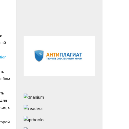
 и
вой
tion
ть
любом
ть
 для
ие, с
торой