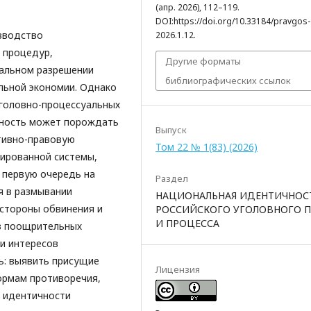
(апр. 2026), 112–119.
DOI:https://doi.org/10.33184/pravgos-
зводство
2026.1.12.
 процедур,
Другие форматы
нальном разрешении
библиографических ссылок
льной экономии. Однако
головно-процессуальных
вность может порождать
Выпуск
тивно-правовую
Том 22 № 1(83) (2026)
сированной системы,
 первую очередь на
Раздел
я в размывании
НАЦИОНАЛЬНАЯ ИДЕНТИЧНОС
стороны обвинения и
РОССИЙСКОГО УГОЛОВНОГО П
И ПРОЦЕССА
 в поощрительных
и интересов
ь: выявить присущие
Лицензия
рмам противоречия,
 идентичности