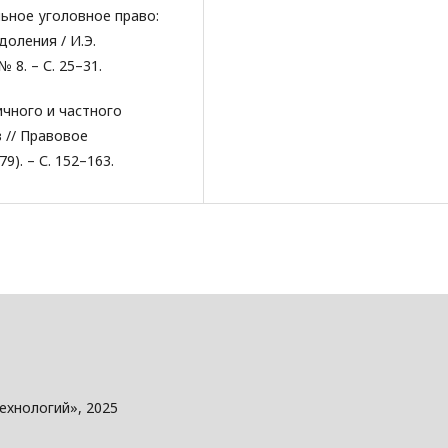
ьное уголовное право:
оления / И.Э.
 8. – С. 25–31.
ичного и частного
в // Правовое
9). – С. 152–163.
ехнологий», 2025