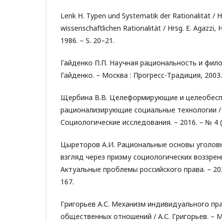
Lenk H. Typen und Systematik der Rationalität / H. 
wissenschaftlichen Rationalität / Hrsg. E. Agazzi, H
1986. – S. 20–21.
Гайденко П.П. Научная рациональность и фило
Гайденко. – Москва : Прогресс-Традиция, 2003. 
Щербина В.В. Целеформирующие и целеобес
рационализирующие социальные технологии / 
Социологические исследования. – 2016. – № 4 (3
Цыреторов А.И. Рациональные основы уголов
взгляд через призму социологических воззрени
Актуальные проблемы российского права. – 2024.
167.
Григорьев А.С. Механизм индивидуального пр
общественных отношений / А.С. Григорьев. – 