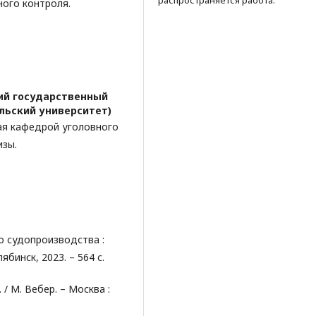
распространяется работа.
ного контроля.
ий государственный
льский университет)
ая кафедрой уголовного
изы.
о судопроизводства :
елябинск, 2023. – 564 с.
 / М. Вебер. – Москва :