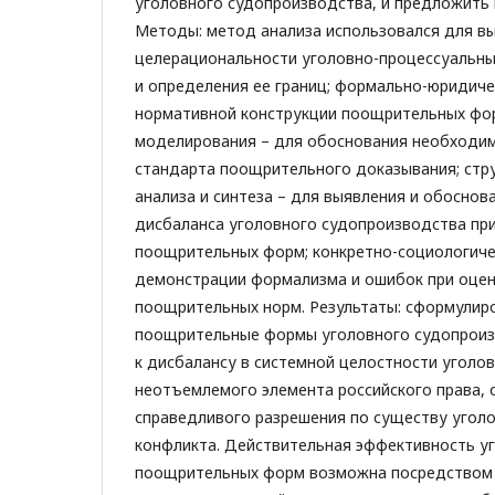
уголовного судопроизводства, и предложить 
Методы: метод анализа использовался для в
целерациональности уголовно-процессуальн
и определения ее границ; формально-юридиче
нормативной конструкции поощрительных фор
моделирования – для обоснования необходи
стандарта поощрительного доказывания; стр
анализа и синтеза – для выявления и обоснов
дисбаланса уголовного судопроизводства пр
поощрительных форм; конкретно-социологиче
демонстрации формализма и ошибок при оцен
поощрительных норм. Результаты: сформулир
поощрительные формы уголовного судопроиз
к дисбалансу в системной целостности уголов
неотъемлемого элемента российского права,
справедливого разрешения по существу угол
конфликта. Действительная эффективность у
поощрительных форм возможна посредством 