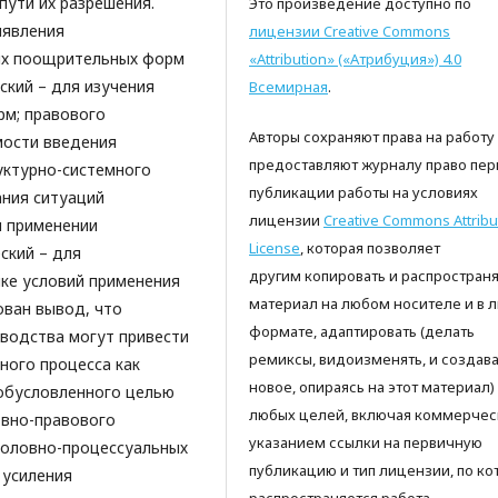
пути их разрешения.
Это произведение доступно по
ыявления
лицензии Creative Commons
ых поощрительных форм
«Attribution» («Атрибуция») 4.0
ский – для изучения
Всемирная
.
м; правового
Авторы сохраняют права на работу
мости введения
предоставляют журналу право пер
уктурно-системного
публикации работы на условиях
ания ситуаций
лицензии
Creative Commons Attribu
и применении
License
, которая позволяет
ский – для
другим копировать и распространя
ке условий применения
материал на любом носителе и в 
ован вывод, что
формате, адаптировать (делать
водства могут привести
ремиксы, видоизменять, и создава
ного процесса как
новое, опираясь на этот материал)
 обусловленного целью
любых целей, включая коммерческ
овно-правового
указанием ссылки на первичную
головно-процессуальных
публикацию и тип лицензии, по ко
усиления