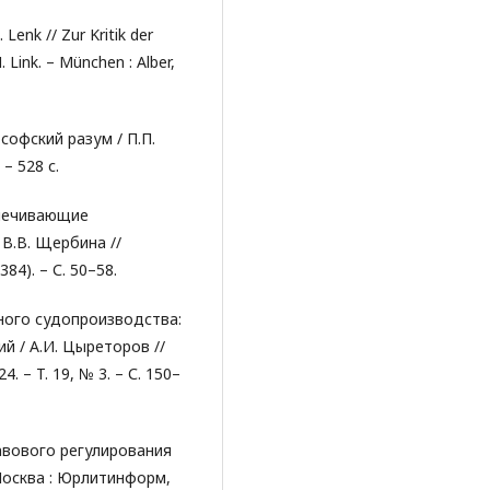
Lenk // Zur Kritik der
. Link. – München : Alber,
софский разум / П.П.
– 528 с.
печивающие
В.В. Щербина //
84). – С. 50–58.
ного судопроизводства:
й / А.И. Цыреторов //
 – T. 19, № 3. – С. 150–
авового регулирования
Москва : Юрлитинформ,