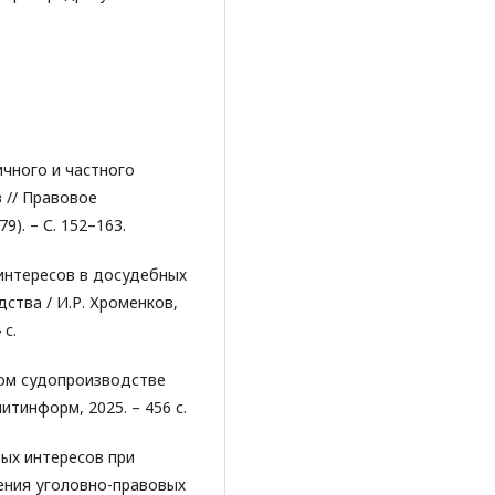
ичного и частного
в // Правовое
9). – С. 152–163.
интересов в досудебных
ства / И.Р. Хроменков,
 с.
ном судопроизводстве
итинформ, 2025. – 456 с.
вых интересов при
ения уголовно-правовых