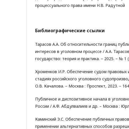
процессуального права имени Н.В. Радутной
Библиографические ссылки
Тарасов А.А. Об относительности границ публ
интересов в уголовном процессе / А.А. Тарасо
государство: теория и практика. – 2025. – № 1 (7
Хроменков И.Р. Обеспечение судом правовых 
стадиях российского уголовного судопроизвод
О.В. Качалова. – Москва : Проспект, 2023. – 164
Публичное и диспозитивное начала в уголов
России / А.Ф. Абдулвалиев и др. – Москва : Юрл
Каминский Э.С. Обеспечение публичных право
применении альтернативных способов разреш