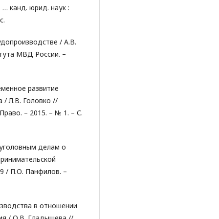
… канд. юрид. наук :
с.
удопроизводстве / А.В.
тута МВД России. –
ременное развитие
 Л.В. Головко //
аво. – 2015. – № 1. – С.
 уголовным делам о
принимательской
09 / П.О. Панфилов. –
изводства в отношении
я / О.В. Гладышева //