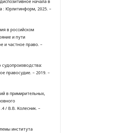
и диспозитивное начала в
 : Юрлитинформ, 2025. –
ия в российском
яние и пути
е и частное право. –
о судопроизводства:
ое правосудие. – 2019. –
ий в примирительных,
ловного
.4 / В.В. Колесник. –
блемы института