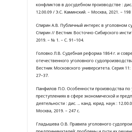
конфликтов в досудебном производстве : дис. 
12.00.09 / Э.С. Каминский. – Москва, 2021. – 198 
Спирин А.В. Публичный интерес в уголовном с
Спирин // Вестник Восточно-Сибирского инсти
2019. – № 1. – С. 91–104.
Головко Л.В. Судебная реформа 1864 г. и сов
отечественного уголовного судопроизводства /
Вестник Московского университета. Серия 11: Пр
27–37.
Панфилов П.О. Особенности производства по
преступлениях в сфере экономической и пред
деятельности : дис. ... канд. юрид. наук : 12.00.
Москва, 2019. – 247 с.
Гладышева О.В. Правила уголовного судопро
предпринимателей: проблемы и пути их решени