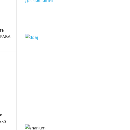
Для библиотек
ТЬ
РАВА
 и
вой