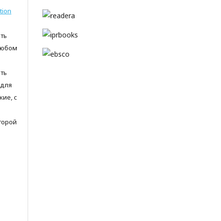
tion
ть
любом
ть
 для
ие, с
торой