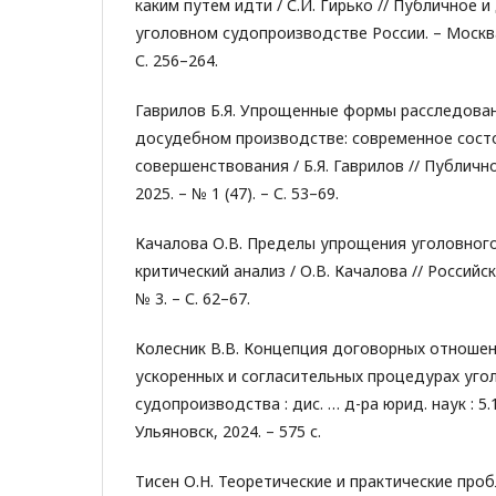
каким путем идти / С.И. Гирько // Публичное 
уголовном судопроизводстве России. – Москва
С. 256–264.
Гаврилов Б.Я. Упрощенные формы расследован
досудебном производстве: современное состо
совершенствования / Б.Я. Гаврилов // Публично
2025. – № 1 (47). – С. 53–69.
Качалова О.В. Пределы упрощения уголовног
критический анализ / О.В. Качалова // Российск
№ 3. – С. 62–67.
Колесник В.В. Концепция договорных отношен
ускоренных и согласительных процедурах уго
судопроизводства : дис. … д-ра юрид. наук : 5.1
Ульяновск, 2024. – 575 с.
Тисен О.Н. Теоретические и практические про