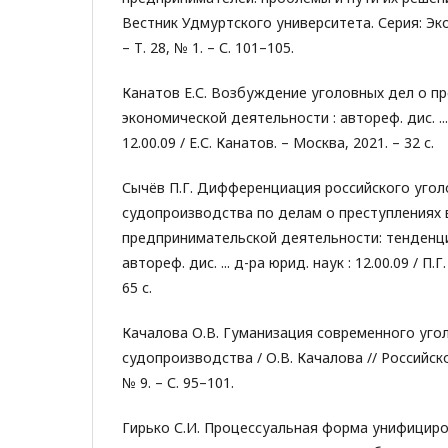
Вестник Удмуртского университета. Серия: Эко
– Т. 28, № 1. – С. 101–105.
Канатов Е.С. Возбуждение уголовных дел о пр
экономической деятельности : автореф. дис. ...
12.00.09 / Е.С. Канатов. – Москва, 2021. – 32 с.
Сычёв П.Г. Дифференциация российского угол
судопроизводства по делам о преступлениях 
предпринимательской деятельности: тенденци
автореф. дис. ... д-ра юрид. наук : 12.00.09 / П.
65 с.
Качалова О.В. Гуманизация современного уго
судопроизводства / О.В. Качалова // Российско
№ 9. – С. 95–101.
Гирько С.И. Процессуальная форма унифициро