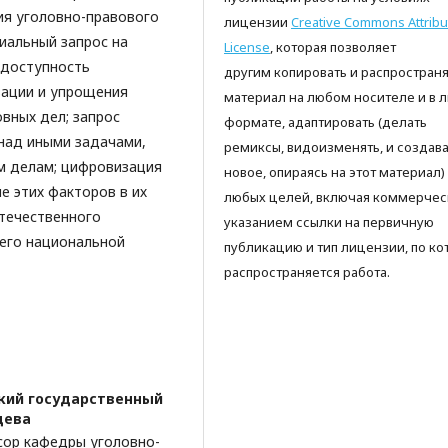
ия уголовно-правового
лицензии
Creative Commons Attribu
иальный запрос на
License
, которая позволяет
 доступность
другим копировать и распространя
зации и упрощения
материал на любом носителе и в 
вных дел; запрос
формате, адаптировать (делать
над иными задачами,
ремиксы, видоизменять, и создава
м делам; цифровизация
новое, опираясь на этот материал)
е этих факторов в их
любых целей, включая коммерческ
течественного
указанием ссылки на первичную
 его национальной
публикацию и тип лицензии, по ко
распространяется работа.
кий государственный
дева
сор кафедры уголовно-